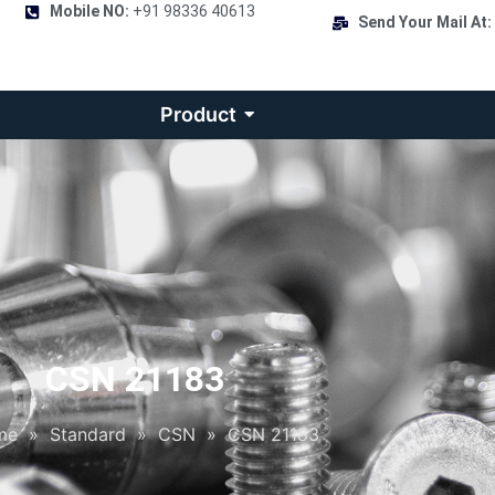
Mobile NO:
+91 98336 40613
Send Your Mail At:
Product
CSN 21183
me
»
Standard
»
CSN
»
CSN 21183