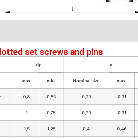
otted set screws and pins
dp
n
max.
min.
Nominal size
max.
r
0,8
0,55
0,25
0,31
1
0,75
0,25
0,31
1,5
1,25
0,4
0,46