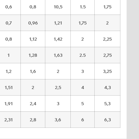
0,6
0,8
10,5
1.5
1,75
0,7
0,96
1,21
1,75
2
0,8
1,12
1,42
2
2,25
1
1,28
1,63
2.5
2,75
1,2
1,6
2
3
3,25
1,51
2
2,5
4
4,3
1,91
2,4
3
5
5,3
2,31
2,8
3,6
6
6,3