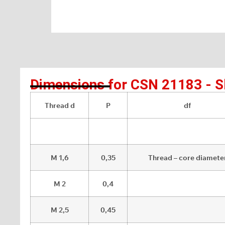
Dimensions for CSN 21183 - Sl
Thread d
P
df
M 1,6
0,35
Thread – core diamete
M 2
0,4
M 2,5
0,45