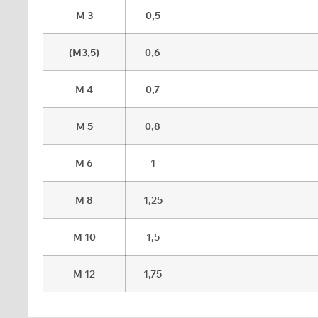
M 3
0,5
(M3,5)
0,6
M 4
0,7
M 5
0,8
M 6
1
M 8
1,25
M 10
1,5
M 12
1,75