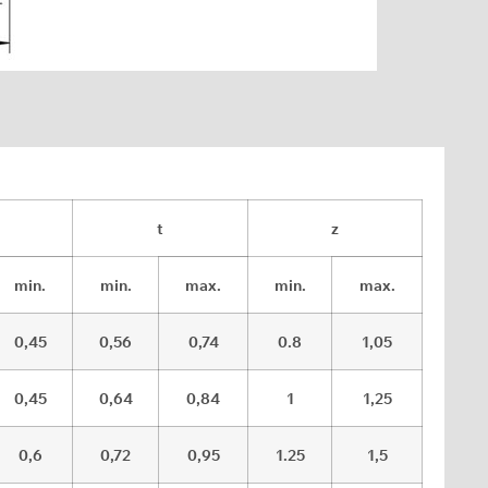
t
z
min.
min.
max.
min.
max.
0,45
0,56
0,74
0.8
1,05
0,45
0,64
0,84
1
1,25
0,6
0,72
0,95
1.25
1,5