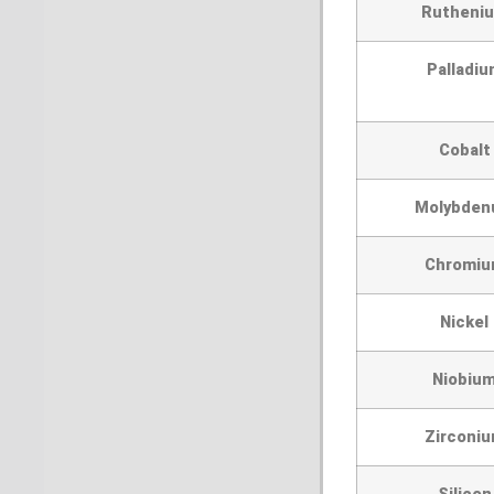
Rutheni
Palladi
Cobalt
Molybde
Chromi
Nickel
Niobiu
Zirconi