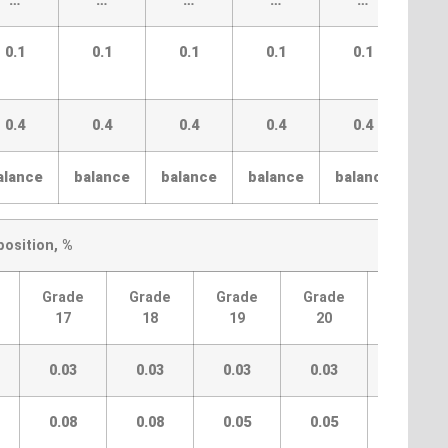
…
…
…
…
…
0.1
0.1
0.1
0.1
0.1
0
0.4
0.4
0.4
0.4
0.4
0
alance
balance
balance
balance
balance
bal
osition, %
Grade
Grade
Grade
Grade
Grade
17
18
19
20
21
0.03
0.03
0.03
0.03
0.03
0.08
0.08
0.05
0.05
0.05