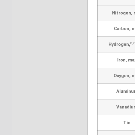
Nitrogen, 
Carbon, 
B,
Hydrogen,
Iron, ma
Oxygen, 
Aluminu
Vanadiu
Tin