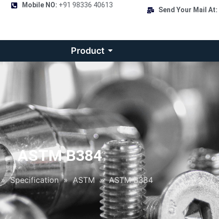
Mobile NO:
+91 98336 40613
Send Your Mail At:
Product
ASTM B384
»
Specification
»
ASTM
»
ASTM B384