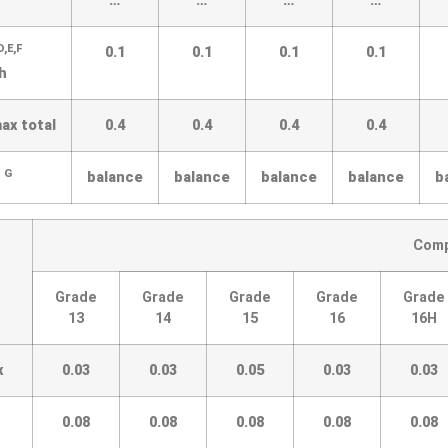
…
…
…
…
D,E,F
0.1
0.1
0.1
0.1
h
ax total
0.4
0.4
0.4
0.4
G
m
balance
balance
balance
balance
b
Comp
Grade
Grade
Grade
Grade
Grade
13
14
15
16
16H
x
0.03
0.03
0.05
0.03
0.03
0.08
0.08
0.08
0.08
0.08