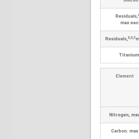
Silicon
Residuals,
max eac
D,E,F
Residuals,
m
Titaniu
Element
Nitrogen, ma
Carbon. max