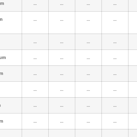
um
…
…
…
…
um
…
…
…
…
…
…
…
…
num
…
…
…
…
um
…
…
…
…
…
…
…
…
m
…
…
…
…
um
…
…
…
…