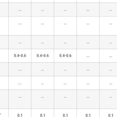
…
…
…
…
…
…
…
…
…
…
…
…
…
…
…
0.4-0.6
0.4-0.6
0.4-0.6
…
…
…
…
…
…
…
…
…
…
…
…
…
…
…
…
…
F
0.1
0.1
0.1
0.1
0.1