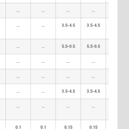
…
…
…
…
…
…
…
3.5-4.5
3.5-4.5
14.0-
16.0
…
…
5.5-0.5
5.5-0.5
…
…
…
…
…
…
…
…
…
…
2.2-3.2
…
…
3.5-4.5
3.5-4.5
…
…
…
…
…
0.15-
0.25
0.1
0.1
0.15
0.15
0.1