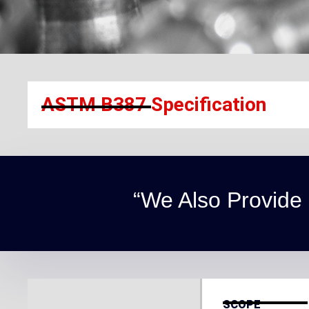
ASTM B387 Specification
“We Also Provide 
SCOPE