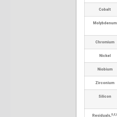
Cobalt
Molybdenum
Chromium
Nickel
Niobium
Zirconium
Silicon
D,E,
Residuals,