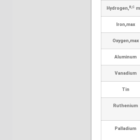
B,C
Hydrogen,
m
Iron,max
Oxygen,max
Aluminum
Vanadium
Tin
Ruthenium
Palladium