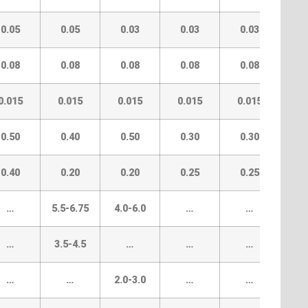
0.05
0.05
0.03
0.03
0.03
0
0.08
0.08
0.08
0.08
0.08
0
0.015
0.015
0.015
0.015
0.015
0.
0.50
0.40
0.50
0.30
0.30
0
0.40
0.20
0.20
0.25
0.25
0
…
5.5-6.75
4.0-6.0
…
…
2.5
…
3.5-4.5
…
…
…
2.0
…
…
2.0-3.0
…
…